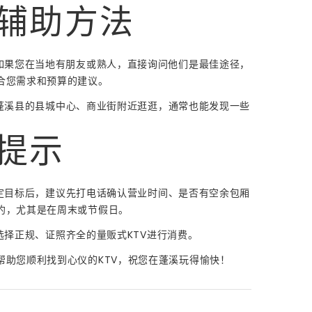
辅助方法
如果您在当地有朋友或熟人，直接询问他们是最佳途径，
合您需求和预算的建议。
蓬溪县的县城中心、商业街附近逛逛，通常也能发现一些
提示
定目标后，建议先打电话确认营业时间、是否有空余包厢
约，尤其是在周末或节假日。
选择正规、证照齐全的量贩式KTV进行消费。
帮助您顺利找到心仪的KTV，祝您在蓬溪玩得愉快！