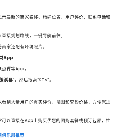
显示最新的商家名称、精确位置、用户评价、联系电话和
以直接规划路线，一键导航前往。
分商家还配有环境照片。
类App
众点评
等App。
蓬溪县
”，然后搜索“KTV”。
以看到大量用户的真实评价、晒图和套餐价格，方便您进
常可以直接在App上购买优惠的团购套餐或预订包厢，性
扑圈俱乐部推荐