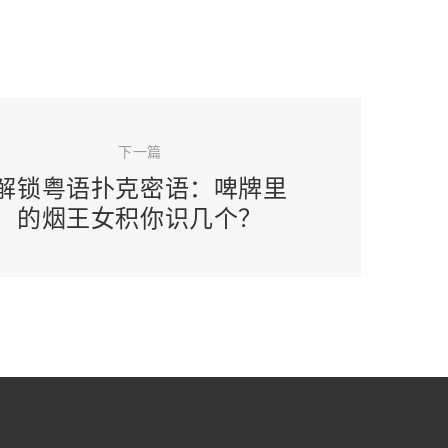
下一篇
解锁粤语扑克密语：啤牌里
的烟王女积你识几个？