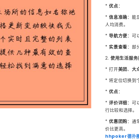
*
优点
：
*
信息准确
：能
人均消费。
*
导航方便
：可
*
实景查看
：部
2.
使用生活服务
* 打开
美团
、
大
* 将定位切换到“
*
优点
：
*
评价详细
：可
行比较和选择。
*
优惠团购
：通
价比更高。
hhpoker德