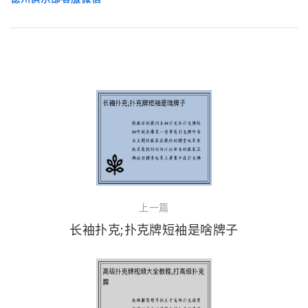
上一篇
长袖扑克;扑克牌短袖是啥牌子