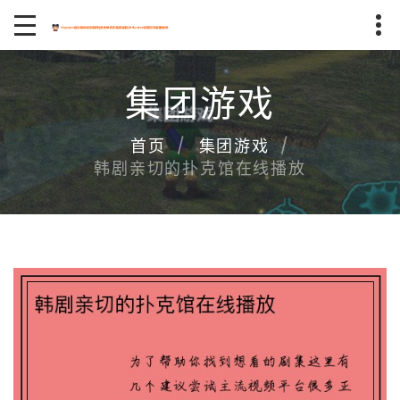
集团游戏
首页
集团游戏
韩剧亲切的扑克馆在线播放