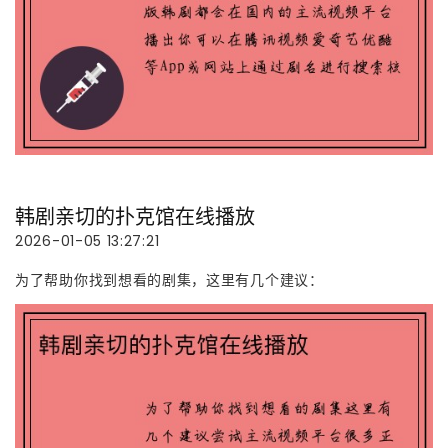
韩剧亲切的扑克馆在线播放
2026-01-05 13:27:21
为了帮助你找到想看的剧集，这里有几个建议：