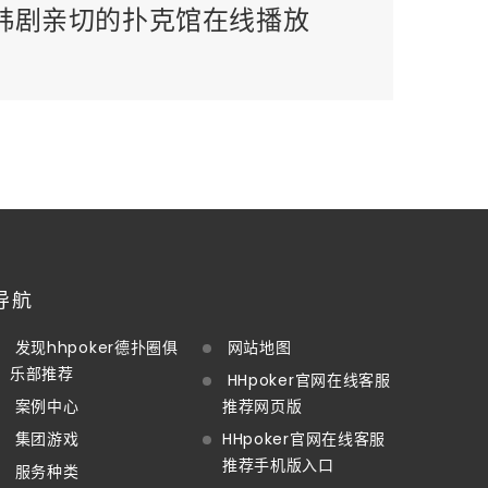
韩剧亲切的扑克馆在线播放
导航
发现hhpoker德扑圈俱
网站地图
乐部推荐
HHpoker官网在线客服
案例中心
推荐网页版
集团游戏
HHpoker官网在线客服
推荐手机版入口
服务种类