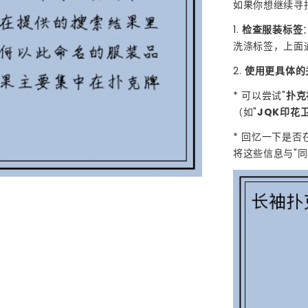
如果你想继续寻
1.
检查服装标签
洗涤标签，上面
2.
使用更具体的
* 可以尝试"
扑克
（如"
JQK印花
* 回忆一下是
将这些信息与"