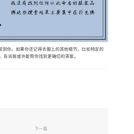
帮到你。如果你还记得衣服上的其他细节，比如特定的
样式，告诉我或许能帮你找到更确切的答案。
下一篇