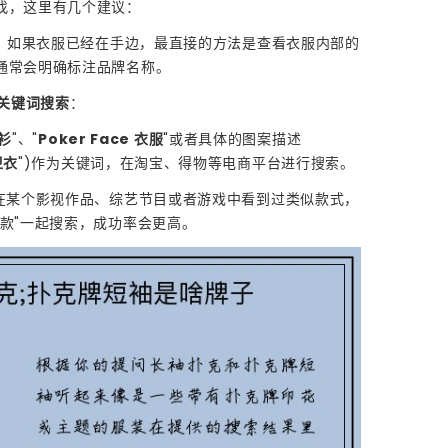
找，这里有几个建议：
：如果衣服已经在手边，最直接的方法是查看衣服内部的
通常会明确标注品牌名称。
关键词搜索
：
衫
"、"
Poker Face 衣服
"或者具体的图案描述
卫衣
")作为关键词，在淘宝、得物等电商平台进行搜索。
否在某个影视作品、综艺节目或者游戏中看到过类似款式，
同款"一起搜索，成功率会更高。