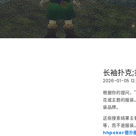
长袖扑克
2026-01-05 12:
根据你的提问，
花或主题的服装
装品牌。
这些搜索结果主
等，而不是服装
hhpoker德