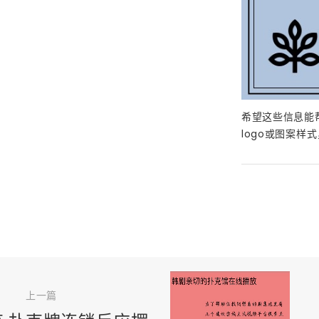
希望这些信息能
logo或图案
上一篇