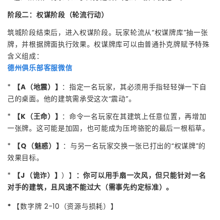
阶段二：权谋阶段（轮流行动）
筑城阶段结束后，进入权谋阶段。玩家轮流从“权谋牌库”抽一张
牌，并根据牌面执行效果。权谋牌库可以由普通扑克牌赋予特殊
含义组成：
德州俱乐部客服微信
*
【A（地震）】
：指定一名玩家，其必须用手指轻轻弹一下自
己的桌面。他的建筑需承受这次“震动”。
*
【K（王命）】
：命令一名玩家在其建筑上任意位置，再增加
一张牌。这可能是加固，也可能成为压垮骆驼的最后一根稻草。
*
【Q（魅惑）】
：与另一名玩家交换一张已打出的“权谋牌”的
效果目标。
*
【J（诡诈）】
）】
：你可以用手扇一次风，但只能针对一名
对手的建筑，且风速不能过大（需事先约定标准）。
*
【数字牌 2-10（资源与损耗）】