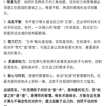
1.
根基为王
：如同扑克牌房子的三角地基，任何权力和策略都必
须建立在稳固的基础之上。根基不稳，再高的楼阁也会顷刻覆
灭。
2.
动态平衡
：你不能只埋头建设自己的“王国”，还必须时刻关注
对手的动态。有时，一次微小的“地震”（市场波动、舆论压力）
就能测试出谁的结构最脆弱。
3.
借力打力
：“王命”看似是加强，实则是风险。在权谋中，给你
的对手“帮忙”或“授誉”，可能正是让其承担更大责任、暴露更多
弱点的毒计。
4.
资源即权力
：红色牌与黑色牌代表着资源的给予与剥夺。控制
资源流向，是削弱对手、壮大自己的根本手段。
5.
耐心与时机
：搭建时需要耐心，发动“权谋”时更需要时机。在
最关键的结构点上轻轻一推，远胜于在稳固时期的大力猛攻。
总结而言，“扑克牌房子的折法”是“术”，是构建的实力；而“权
谋之弈”是“道”，是博弈的智慧。唯有术道结合，方能在这充满
计算与不确定性的对弈中，建立起属于自己的、岿然不动的帝