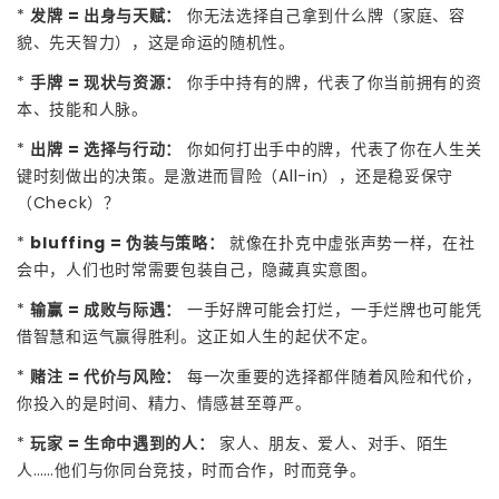
*
发牌 = 出身与天赋：
你无法选择自己拿到什么牌（家庭、容
貌、先天智力），这是命运的随机性。
*
手牌 = 现状与资源：
你手中持有的牌，代表了你当前拥有的资
本、技能和人脉。
*
出牌 = 选择与行动：
你如何打出手中的牌，代表了你在人生关
键时刻做出的决策。是激进而冒险（All-in），还是稳妥保守
（Check）？
*
bluffing = 伪装与策略：
就像在扑克中虚张声势一样，在社
会中，人们也时常需要包装自己，隐藏真实意图。
*
输赢 = 成败与际遇：
一手好牌可能会打烂，一手烂牌也可能凭
借智慧和运气赢得胜利。这正如人生的起伏不定。
*
赌注 = 代价与风险：
每一次重要的选择都伴随着风险和代价，
你投入的是时间、精力、情感甚至尊严。
*
玩家 = 生命中遇到的人：
家人、朋友、爱人、对手、陌生
人……他们与你同台竞技，时而合作，时而竞争。