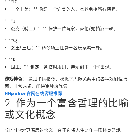
* **10
十全十美：** 你是一个完美的人，本轮免疫所有惩罚。
* **J
杰克（骑士）：** 保护一位玩家，替他/她挡酒一轮。
* **Q
女王/王后：** 命令场上任意一名玩家喝一杯。
* **K
国王：** 制定一条临时规则，持续到下一个K出现。
游戏特色：
通过卡牌指令，模拟了人际关系中的各种戏剧性场
面，非常热闹，能快速炒热气氛。
HHpoker官网在线客服推荐
2. 作为一个富含哲理的比喻
或文化概念
“红尘扑克”更深层的含义，在于它将人生比作一场扑克游戏。