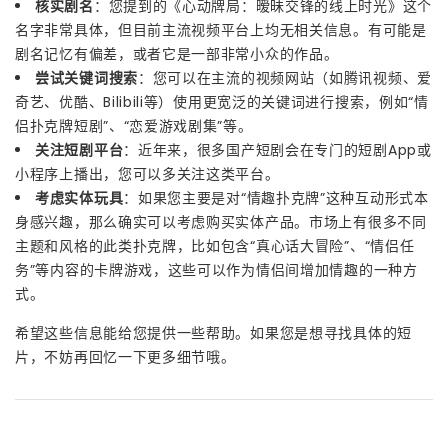
核实剧名
：您提到的《心动牌局：暧昧交锋的线上时光》这个
名字非常具体，但目前主流视频平台上均无相关信息。有可能是
剧名记忆有偏差，或者它是一部非常小众的作品。
尝试关键词搜索
：您可以在主流的视频网站（如腾讯视频、爱
奇艺、优酷、Bilibili等）使用更宽泛的关键词进行搜索，例如“情
侣扑克牌短剧”、“恋爱游戏剧集”等。
关注短剧平台
：近年来，很多国产短剧会在专门的短剧App或
小程序上播出，您可以多关注这类平台。
考虑实体玩具
：如果您主要是对“情趣扑克牌”这种互动形式本
身感兴趣，那么确实可以考虑购买实体产品。市场上有很多不同
主题和风格的此类扑克牌，比如包含“真心话大冒险”、“情侣任
务”等内容的卡牌游戏，这些可以作为情侣间增加情趣的一种方
式。
希望这些信息能给您提供一些帮助。如果您是想寻找具体的短
片，不妨再回忆一下更多细节哦。