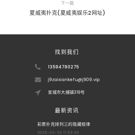
下一篇
夏威夷扑克(夏威夷娱乐2网址)
找到我们
13594780275
j9zaixiankefu@j909.vip
宣城市大捕镇319号
最新资讯
彩票扑克排列三的隐藏规律
2026-03-02 11:59:36