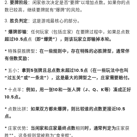
2.
要牌阶段
：闲家依次决定是否“要牌”以增加点数。如果你的点
数已较高，继续要牌就有“爆牌”的风险。
3.
胜负判定
：这是游戏最核心的部分。
*
爆牌即输
：任何玩家（包括庄家）在要牌过程中，如果总点数
超过10.5点
点
（即“爆煲”），则该玩家立即输掉本轮。
*
特殊获胜牌型
：在一些规则中，存在特殊的必胜牌型，通常伴
有倍数奖励：
*
五小
：拿到5张牌且总点数未超过10.5点（在一些玩法中也叫
“过五关”或“一条龙”），这是最大的牌型之一，庄家需要赔付。
*
十点半
：例如，用一张10和一张人牌（J、Q、K等）凑成正好
10.5点。
*
点数比拼
：如果双方都未爆牌，则比较谁的点数更接近10.5
点。
*
庄家优势
：当闲家和庄家最终点数
相同
时，通常判定为
庄家获
胜**，这条规则常被称为“食夹棍”。