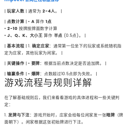
|
玩家人数
| 通常为
2-4人
。 |
|
点数计算
| •
A
算作
1点
•
2-10
按牌按牌面数字计算
•
J、Q、K、大小王
算作
半点
(0.5点)。 |
|
基本流程
| 1.
确定庄家
：通常第一位坐下的玩家或系统随机指
定为庄家，其他玩家为闲家。 |
|
关键操作
| •
要牌
：根据当前点数决定是否追加牌。 |
|
输赢条件
| •
爆牌
：点数超过10.5点即为失败。 |
游戏流程与规则详解
在了解基础规则后，我们来看看游戏的具体进程和一些关键判
定：
1.
发牌与下注
：游戏开始时，庄家会给每位闲家发一张
暗牌
（牌
面朝下）。闲家根据这张初始牌进行下注。