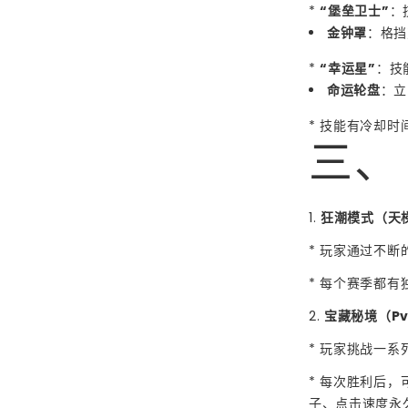
*
“堡垒卫士”
：
金钟罩
：格挡
*
“幸运星”
：技
命运轮盘
：立
* 技能有冷却
三、
1.
狂潮模式（天
* 玩家通过不断
* 每个赛季都
2.
宝藏秘境（PvE
* 玩家挑战一系列
* 每次胜利后
子、点击速度永久