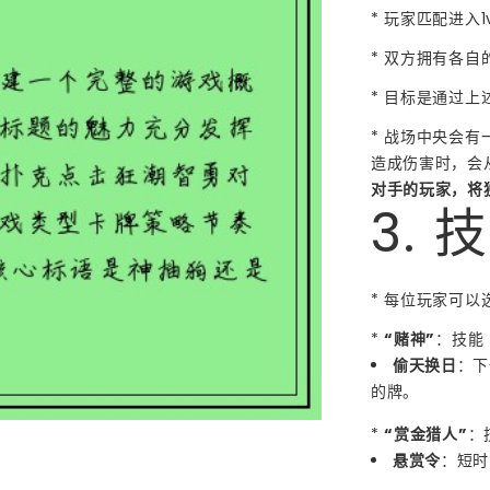
* 玩家匹配进入1
* 双方拥有各自
* 目标是通过上
* 战场中央会
造成伤害时，会
对手的玩家，将
3.
* 每位玩家可
*
“赌神”
：技能
偷天换日
：下
的牌。
*
“赏金猎人”
：
悬赏令
：短时