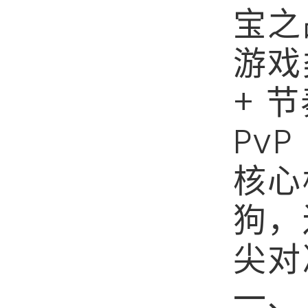
宝之
游戏
+ 
PvP
核心
狗，
尖对
一、