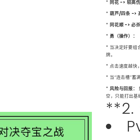
*
同花 -> 较高
*
葫芦/四条 ->
*
同花顺 -> 
*
勇（操作）：
* 当决定好要
牌。
* 点击速度越快
* 当“连击槽”
*
风险与回报：
空，只能打出基
**2
P