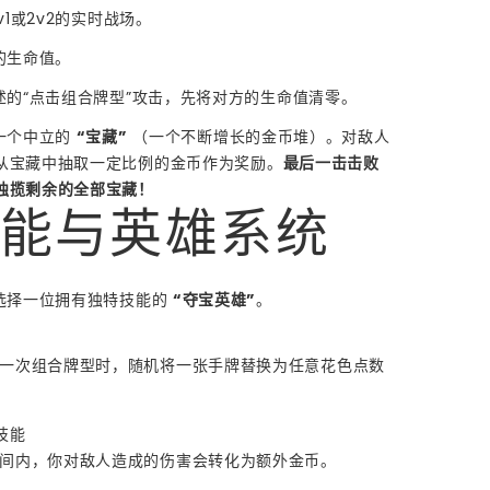
v1或2v2的实时战场。
的生命值。
述的“点击组合牌型”攻击，先将对方的生命值清零。
有一个中立的
“宝藏”
（一个不断增长的金币堆）。对敌人
从宝藏中抽取一定比例的金币作为奖励。
最后一击击败
独揽剩余的全部宝藏！
 技能与英雄系统
以选择一位拥有独特技能的
“夺宝英雄”
。
一次组合牌型时，随机将一张手牌替换为任意花色点数
技能
间内，你对敌人造成的伤害会转化为额外金币。