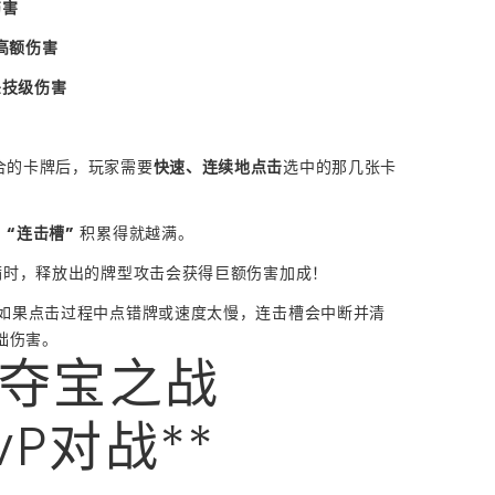
伤害
 高额伤害
必杀技级伤害
组合的卡牌后，玩家需要
快速、连续地点击
选中的那几张卡
，
“连击槽”
积累得就越满。
蓄满时，释放出的牌型攻击会获得巨额伤害加成！
如果点击过程中点错牌或速度太慢，连击槽会中断并清
础伤害。
. 夺宝之战
vP对战**