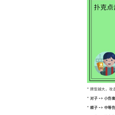
* 牌型越大，
*
对子 -> 小伤
*
顺子 -> 中等